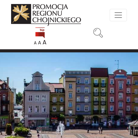
A
A
A