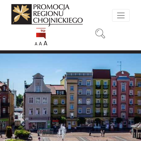
A
A
A