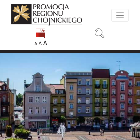
A
A
A