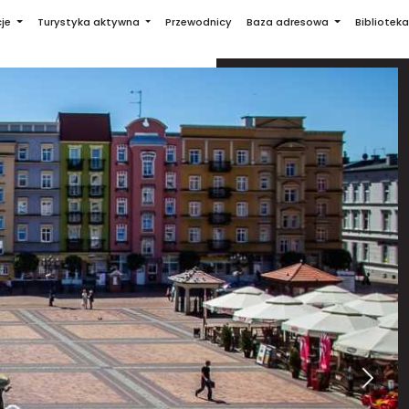
je
Turystyka aktywna
Przewodnicy
Baza adresowa
Biblioteka