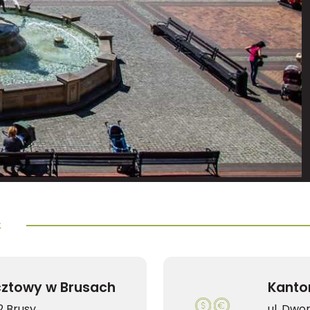
cztowy w Brusach
2 Brusy
ul. Dwo