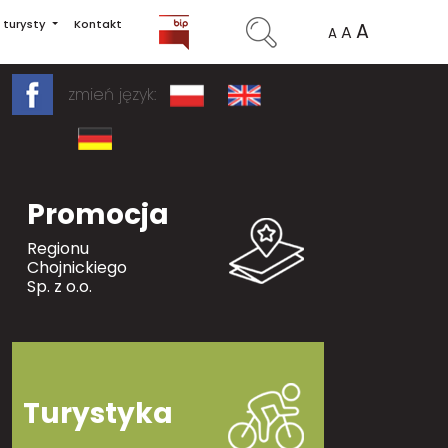
 turysty
Kontakt
A
A
A
zmień język:
Promocja
Regionu
Chojnickiego
Sp. z o.o.
Turystyka