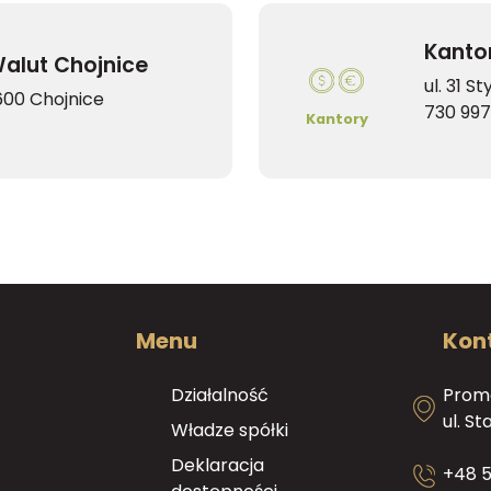
Kanto
alut Chojnice
ul. 31 S
-600 Chojnice
730 997
Kantory
Menu
Kon
Działalność
Promo
ul. S
Władze spółki
Deklaracja
+48 5