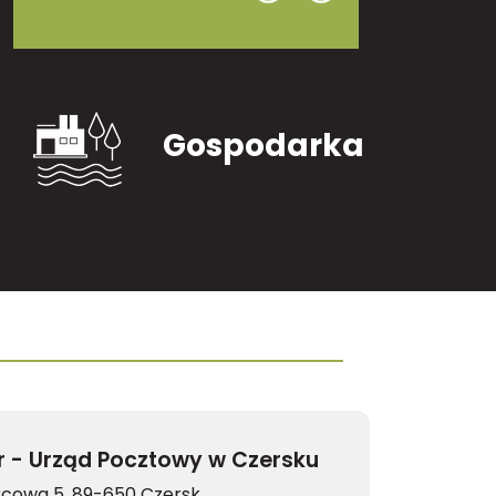
Gospodarka
Kantor - Urząd Pocztowy w Czersku
rcowa 5, 89-650 Czersk