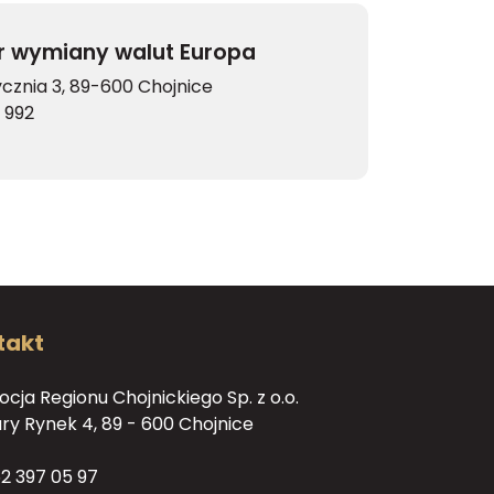
r wymiany walut Europa
tycznia 3, 89-600 Chojnice
 992
takt
cja Regionu Chojnickiego Sp. z o.o.
tary Rynek 4, 89 - 600 Chojnice
2 397 05 97