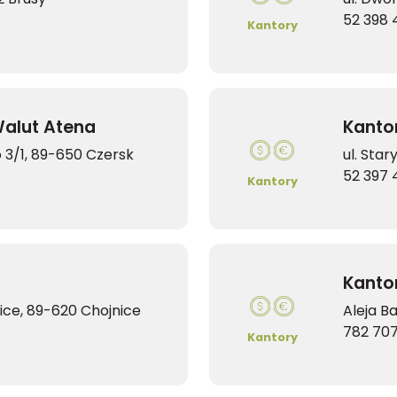
52 398 
Kantory
alut Atena
Kantor
 3/1, 89-650 Czersk
ul. Sta
52 397 
Kantory
Kanto
nice, 89-620 Chojnice
Aleja B
782 707
Kantory